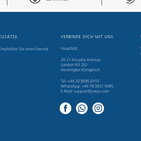
ZUSÄTZE
VERBINDE DICH MIT UNS
Hauptsitz
Empfehlen Sie einen Freund
20-21 Arcadia Avenue,
London N3 2JU
Vereinigtes Königreich
Tel: +44 20 8095 0155
WhatsApp: +44 78 3831 9495
E-Mail: support@joejis.com