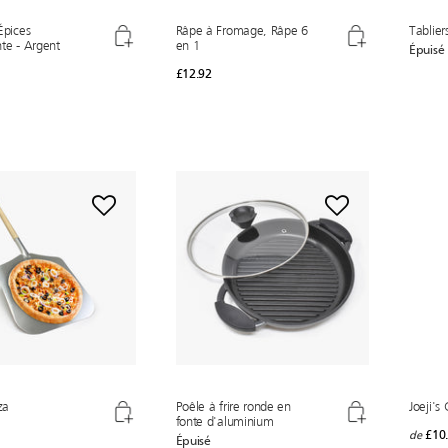
Épices
Râpe à Fromage, Râpe 6
Tablier
te - Argent
en 1
Épuisé
£12.92
za
Poêle à frire ronde en
Joeji's
fonte d'aluminium
£10
de
Épuisé