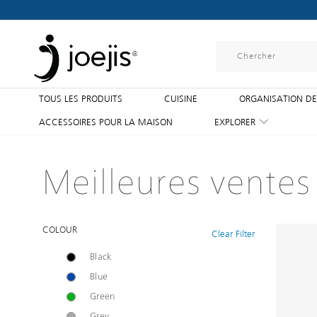
TOUS LES PRODUITS
CUISINE
ORGANISATION DE
ACCESSOIRES POUR LA MAISON
EXPLORER
Meilleures ventes
COLOUR
Clear Filter
Black
Blue
Green
Grey