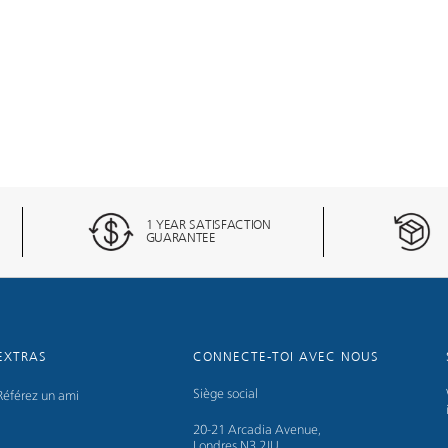
1 YEAR SATISFACTION
GUARANTEE
EXTRAS
CONNECTE-TOI AVEC NOUS
Siège social
Référez un ami
20-21 Arcadia Avenue,
Londres N3 2JU