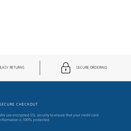
EASY RETURNS
SECURE ORDERING
SECURE CHECKOUT
We use encrypted SSL security to ensure that your credit card
information is 100% protected.