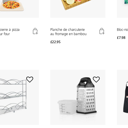
ierre à pizza
Planche de charcuterie
Bloc-n
ur four
au fromage en bambou
£7.98
£22.95