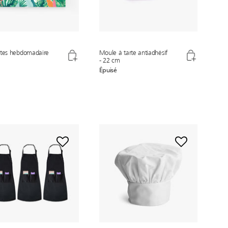
otes hebdomadaire
Moule à tarte antiadhésif
- 22 cm
Épuisé