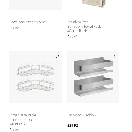
Porte-serviettes chromé
Stainless Steel
Bathroom Towel Rack
Épuisé
40cm - Black
Épuisé
Organisateurs de
Bathroom Caddy -
panier de douche -
2pcs
Argent x 2
£29.92
Épuisé