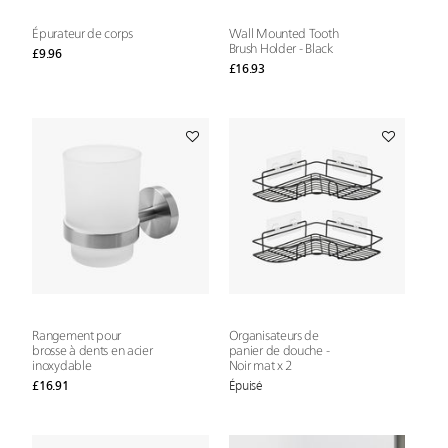
Épurateur de corps
Wall Mounted Tooth
Brush Holder - Black
£9.96
£16.93
Rangement pour
Organisateurs de
brosse à dents en acier
panier de douche -
inoxydable
Noir mat x 2
Épuisé
£16.91