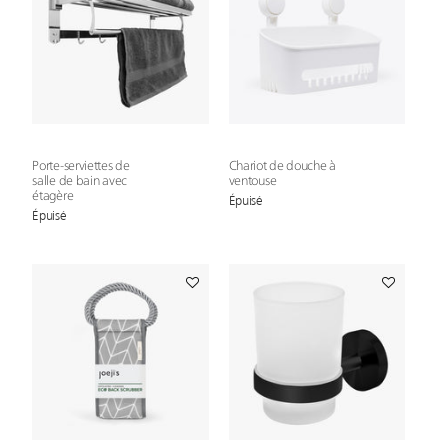
Porte-serviettes de
Chariot de douche à
salle de bain avec
ventouse
étagère
Épuisé
Épuisé