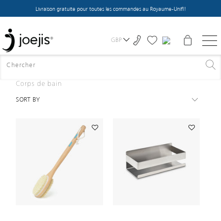
Livraison gratuite pour toutes les commandes au Royaume-Uni !
GBP
Corps de bain