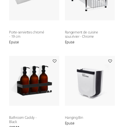
Porte-serviettes chromé
Rangement de cuisine
- 19 cm
sous évier - Chrome
Épuisé
Épuisé
Bathroom Caddy -
Hanging Bin
Black
Épuisé